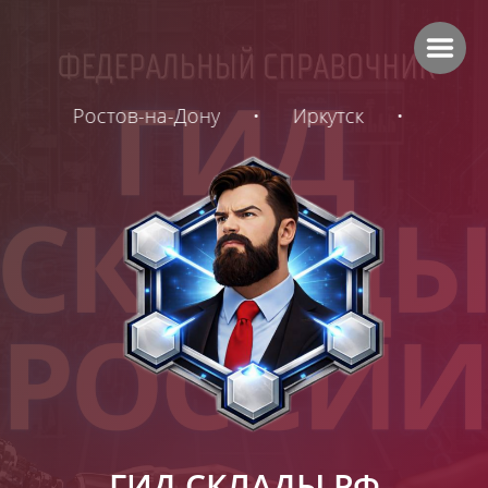
-Дону
•
Иркутск
•
Самара
ГИД СКЛАДЫ РФ